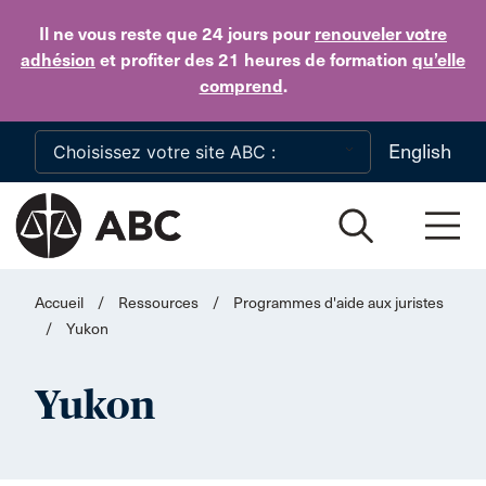
Skip to main content
Il ne vous reste que 24 jours
pour
renouveler votre
adhésion
et profiter des 21 heures de formation
qu’elle
comprend
.
English
Accueil
/
Ressources
/
Programmes d'aide aux juristes
/
Yukon
Yukon