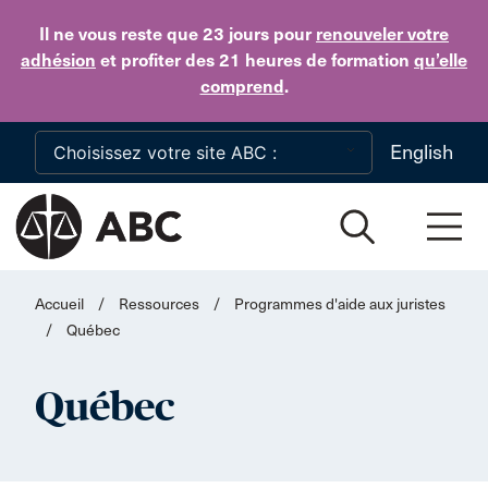
Skip to main content
Il ne vous reste que 23 jours
pour
renouveler votre
adhésion
et profiter des 21 heures de formation
qu’elle
comprend
.
English
Accueil
/
Ressources
/
Programmes d'aide aux juristes
/
Québec
Québec