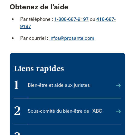
Obtenez de l’aide
Par téléphone :
1-888-687-9197
ou
418-687-
9197
Par courriel :
infos@prosante.com
Liens rapides
1
Bien-être et aide aux juristes
2
Sous-comité du bien-être de l’ABC