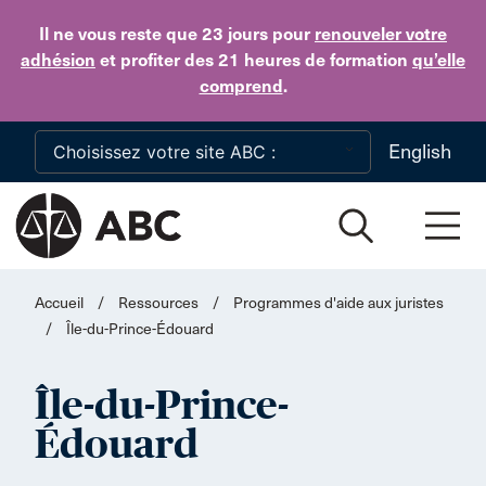
Skip to main content
Il ne vous reste que 23 jours
pour
renouveler votre
adhésion
et profiter des 21 heures de formation
qu’elle
comprend
.
English
Accueil
/
Ressources
/
Programmes d'aide aux juristes
/
Île-du-Prince-Édouard
Île-du-Prince-
Édouard