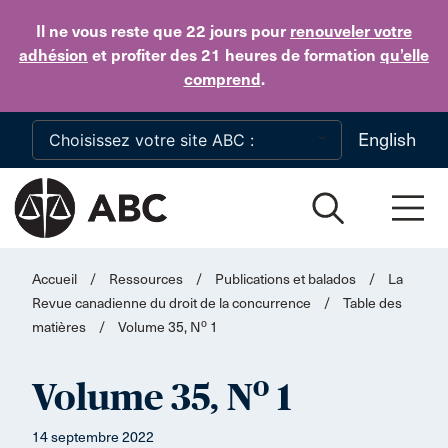
Skip to main content
Il ne vous reste que 22 jours
pour
renouveler votre
adhésion
et profiter des 21 heures de formation
qu’elle
comprend
.
English
Accueil
/
Ressources
/
Publications et balados
/
La
Revue canadienne du droit de la concurrence
/
Table des
o
matières
/
Volume 35, N
1
o
Volume 35, N
1
14 septembre 2022