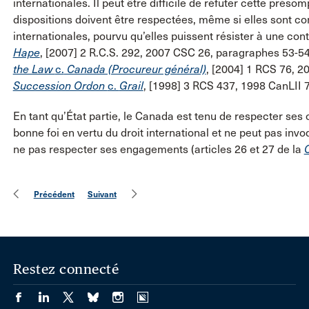
internationales. Il peut être difficile de réfuter cette préso
dispositions doivent être respectées, même si elles sont co
internationales, pourvu qu’elles puissent résister à une cont
Hape
, [2007] 2 R.C.S. 292, 2007 CSC 26, paragraphes 53-5
the Law
c.
Canada (Procureur général)
, [2004] 1 RCS 76, 2
Succession Ordon
c.
Grail
, [1998] 3 RCS 437, 1998 CanLII 
En tant qu’État partie, le Canada est tenu de respecter ses
bonne foi en vertu du droit international et ne peut pas invoq
ne pas respecter ses engagements (articles 26 et 27 de la
C
Précédent
Suivant
Restez connecté