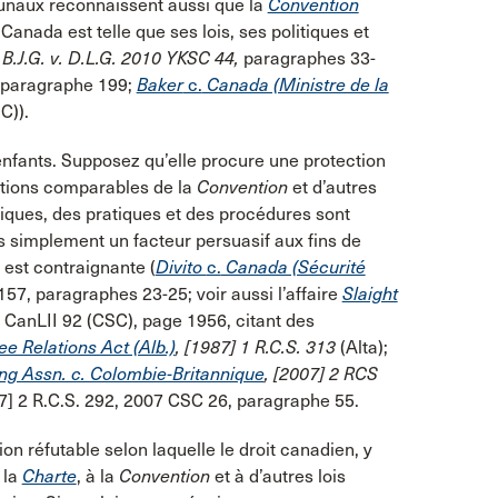
unaux reconnaissent aussi que la
Convention
Canada est telle que ses lois, ses politiques et
e
B.J.G. v. D.L.G. 2010 YKSC 44,
paragraphes 33-
 paragraphe 199;
Baker
c.
Canada (Ministre de la
C)).
nfants. Supposez qu’elle procure une protection
itions comparables de la
Convention
et d’autres
tiques, des pratiques et des procédures sont
s simplement un facteur persuasif aux fins de
e est contraignante (
Divito
c.
Canada (Sécurité
157, paragraphes 23-25; voir aussi l’affaire
Slaight
 CanLII 92 (CSC), page 1956, citant des
ee Relations Act (Alb.)
,
[1987] 1 R.C.S. 313
(Alta);
ing Assn. c. Colombie-Britannique
, [2007] 2 RCS
07] 2 R.C.S. 292, 2007 CSC 26, paragraphe 55.
ion réfutable selon laquelle le droit canadien, y
 la
Charte
, à la
Convention
et à d’autres lois