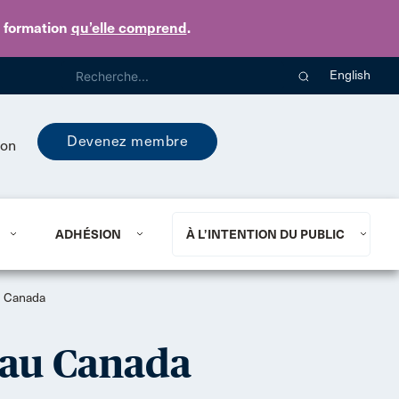
e formation
qu’elle comprend
.
English
Devenez membre
ion
ADHÉSION
À L’INTENTION DU PUBLIC
au Canada
t au Canada