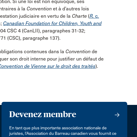
mption. Si une loi est non équivoque, ses
ntraires à la
Convention
et à d’autres lois
estation judiciaire en vertu de la
Charte
(
R.
c
.
4;
Canadian Foundation for Children, Youth and
004 CSC 4 (CanLII), paragraphes 31-32;
771 (CSC), paragraphe 137).
 obligations contenues dans la
Convention
de
uer son droit interne pour justifier un défaut de
onvention de Vienne sur le droit des traités
).
Devenez membre
En tant que plus importante association nationale de
juristes, l’Association du Barreau canadien vous fournit ce