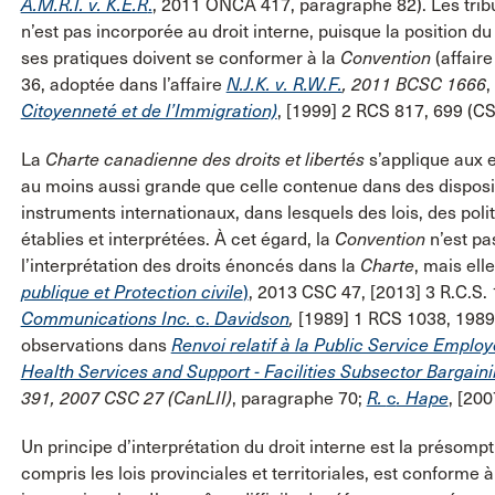
A.M.R.I. v. K.E.R
.
, 2011 ONCA 417, paragraphe 82). Les trib
n’est pas incorporée au droit interne, puisque la position du 
ses pratiques doivent se conformer à la
Convention
(affair
36, adoptée dans l’affaire
N.J.K. v. R.W.F.
, 2011 BCSC 1666
,
Citoyenneté et de l’Immigration)
, [1999] 2 RCS 817, 699 (CS
La
Charte canadienne des droits et libertés
s’applique aux e
au moins aussi grande que celle contenue dans des dispos
instruments internationaux, dans lesquels des lois, des poli
établies et interprétées. À cet égard, la
Convention
n’est pa
l’interprétation des droits énoncés dans la
Charte
, mais ell
publique et Protection civile
)
, 2013 CSC 47, [2013] 3 R.C.S. 
Communications Inc.
c.
Davidson
,
[1989] 1 RCS 1038, 1989
observations dans
Renvoi relatif à la Public Service Employ
Health Services and Support - Facilities Subsector Bargain
391, 2007 CSC 27 (CanLII)
, paragraphe 70;
R.
c
. Hape
, [20
Un principe d’interprétation du droit interne est la présompt
compris les lois provinciales et territoriales, est conforme à