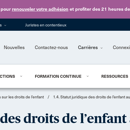
Skip to main content
pour
renouveler votre adhésion
et profiter des 21 heures d
ns
Juristes en contentieux
Nouvelles
Contactez-nous
Carrières
Connex
CTIONS
FORMATION CONTINUE
RESSOURCES
 sur les droits de l’enfant
/
1.4. Statut juridique des droits de l’enfant 
e des droits de l’enfan