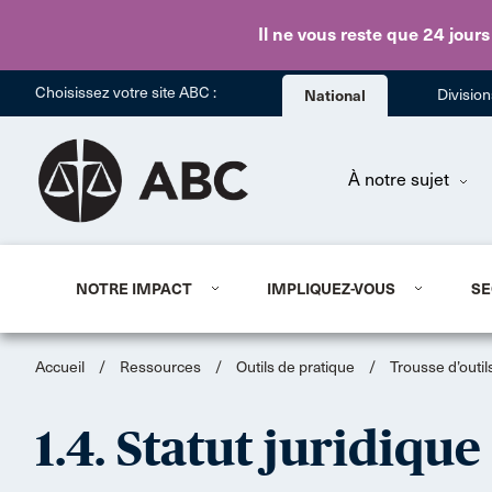
Il ne vous reste que 24 jours
Choisissez votre site ABC :
National
Divisio
À notre sujet
NOTRE IMPACT
IMPLIQUEZ-VOUS
SE
Accueil
/
Ressources
/
Outils de pratique
/
Trousse d’outils
1.4. Statut juridiqu