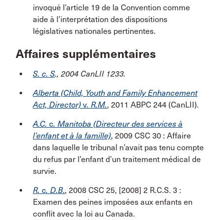
invoqué l’article 19 de la Convention comme
aide à l’interprétation des dispositions
législatives nationales pertinentes.
Affaires supplémentaires
S. c. S
.
, 2004 CanLII 1233.
Alberta (Child, Youth and Family Enhancement
Act, Director)
v
. R.M
.
, 2011 ABPC 244 (CanLII).
A.C.
c
. Manitoba (Directeur des services à
l’enfant et à la famille)
, 2009 CSC 30 : Affaire
dans laquelle le tribunal n’avait pas tenu compte
du refus par l’enfant d’un traitement médical de
survie.
R.
c
. D.B
.
, 2008 CSC 25, [2008] 2 R.C.S. 3 :
Examen des peines imposées aux enfants en
conflit avec la loi au Canada.