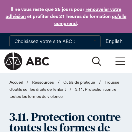
Skip to main content
Il ne vous reste que 25 jours
pour
renouveler votre
adhésion
et profiter des 21 heures de formation
qu’elle
comprend
.
English
Accueil
/
Ressources
/
Outils de pratique
/
Trousse
d’outils sur les droits de l’enfant
/
3.11. Protection contre
toutes les formes de violence
3.11. Protection contre
toutes les formes de