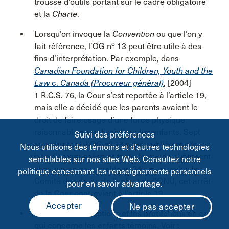
trousse d’outils portant sur le cadre obligatoire
et la
Charte
.
Lorsqu’on invoque la
Convention
ou que l’on y
o
fait référence, l’OG n
13 peut être utile à des
fins d’interprétation. Par exemple, dans
Canadian Foundation for Children, Youth and the
Law
c.
Canada (Procureur général)
, [2004]
1 R.C.S. 76, la Cour s’est reportée à l’article 19,
mais elle a décidé que les parents avaient le
droit de faire usage d’une force physique
raisonnable pour discipliner les enfants. Sept
Suivi des préférences
o
ans plus tard, l’OG n
13 a été publiée et elle
Nous utilisons des témoins et d’autres technologies
interdit expressément toute forme de châtiment
semblables sur nos sites Web. Consultez notre
physique ou corporel (par. 24); ainsi, selon le
politique concernant les renseignements personnels
Comité des droits de l’enfant de l’ONU, cet arrêt
pour en savoir advantage.
de la Cour contrevient à l’article 19.
Déterminez les options et les protections en ce
qui concerne les enfants témoins. Voir :