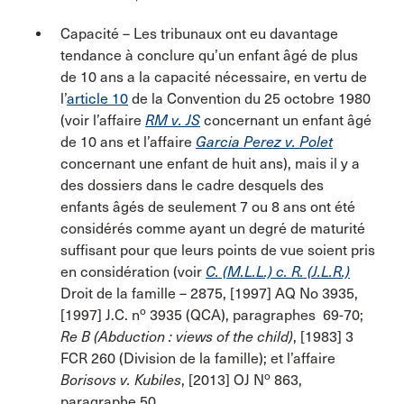
Capacité – Les tribunaux ont eu davantage
tendance à conclure qu’un enfant âgé de plus
de 10 ans a la capacité nécessaire, en vertu de
l’
article 10
de la Convention du 25 octobre 1980
(voir l’affaire
RM v. JS
concernant un enfant âgé
de 10 ans et l’affaire
Garcia Perez v. Polet
concernant une enfant de huit ans), mais il y a
des dossiers dans le cadre desquels des
enfants âgés de seulement 7 ou 8 ans ont été
considérés comme ayant un degré de maturité
suffisant pour que leurs points de vue soient pris
en considération (voir
C. (M.L.L.) c. R. (J.L.R.)
Droit de la famille – 2875, [1997] AQ No 3935,
o
[1997] J.C. n
3935 (QCA), paragraphes 69-70;
Re B (Abduction : views of the child)
, [1983] 3
FCR 260 (Division de la famille); et l’affaire
o
Borisovs v. Kubiles
, [2013] OJ N
863,
paragraphe 50.