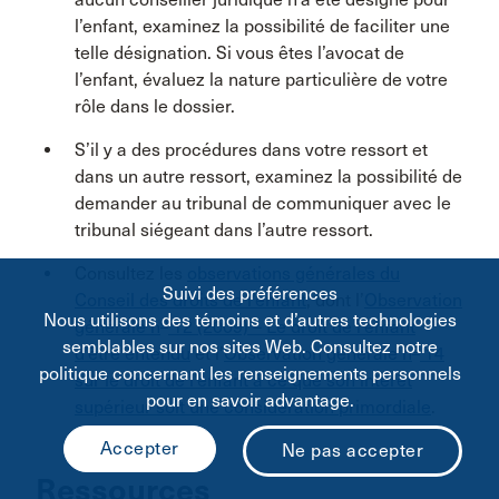
l’enfant, examinez la possibilité de faciliter une
telle désignation. Si vous êtes l’avocat de
l’enfant, évaluez la nature particulière de votre
rôle dans le dossier.
S’il y a des procédures dans votre ressort et
dans un autre ressort, examinez la possibilité de
demander au tribunal de communiquer avec le
tribunal siégeant dans l’autre ressort.
Consultez les
observations générales du
Suivi des préférences
Conseil des droits de l’enfant
, dont l’
Observation
Nous utilisons des témoins et d’autres technologies
o
générale n
12 (2009) – Le droit de l’enfant
semblables sur nos sites Web. Consultez notre
o
d’être entendu
et l’
Observation générale n
14
politique concernant les renseignements personnels
sur le droit de l’enfant à ce que son intérêt
pour en savoir advantage.
supérieur soit une considération primordiale
.
Ressources