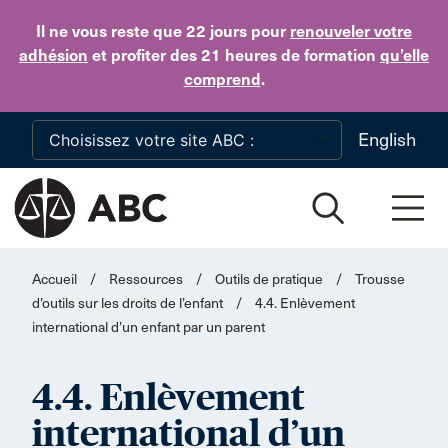
Skip to main content
Il ne vous reste que 22 jours
pour
renouveler votre
adhésion
et profiter des 21 heures de formation
qu’elle
comprend
.
English
Accueil
/
Ressources
/
Outils de pratique
/
Trousse
d’outils sur les droits de l’enfant
/
4.4. Enlèvement
international d’un enfant par un parent
4.4. Enlèvement
international d’un