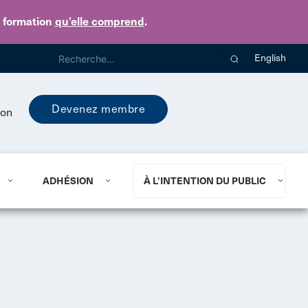
e formation
qu’elle comprend
.
English
Devenez membre
ion
ADHÉSION
À L’INTENTION DU PUBLIC