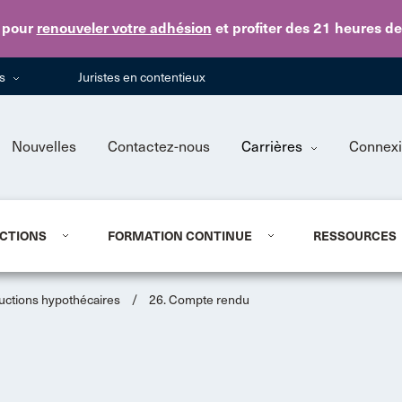
Skip to main content
pour
renouveler votre adhésion
et profiter des 21 heures d
ns
Juristes en contentieux
Nouvelles
Contactez-nous
Carrières
Connex
CTIONS
FORMATION CONTINUE
RESSOURCES
ructions hypothécaires
/
26. Compte rendu