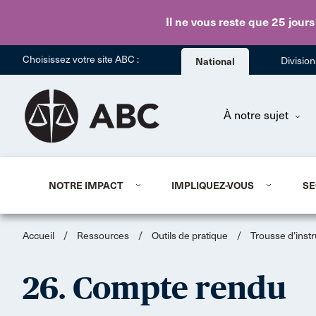
Il ne vous reste que 25 jours
Choisissez votre site ABC :
National
Divisio
À notre sujet
NOTRE IMPACT
IMPLIQUEZ-VOUS
SE
Accueil
/
Ressources
/
Outils de pratique
/
Trousse d’inst
26. Compte rendu