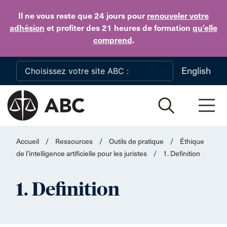
Skip to main content
Il ne vous reste que 24 jours
pour
renouveler votre
adhésion
et profiter des 21 heures de formation
qu’elle
comprend
.
English
Accueil
/
Ressources
/
Outils de pratique
/
Éthique
de l’intelligence artificielle pour les juristes
/
1. Definition
1. Definition