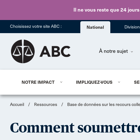
Il ne vous reste que 24 jours
Choisissez votre site ABC :
National
Divisio
À notre sujet
NOTRE IMPACT
IMPLIQUEZ-VOUS
SE
Accueil
/
Ressources
/
Base de données sur les recours colle
Comment soumettre