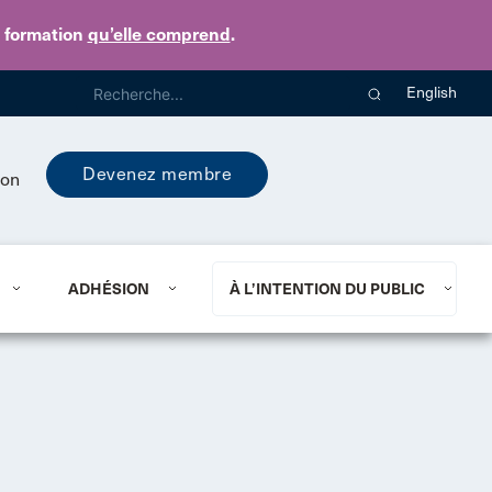
e formation
qu’elle comprend
.
English
Devenez membre
ion
ADHÉSION
À L’INTENTION DU PUBLIC