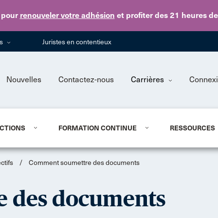
Skip to main content
pour
renouveler votre adhésion
et profiter des 21 heures d
ns
Juristes en contentieux
Nouvelles
Contactez-nous
Carrières
Connex
CTIONS
FORMATION CONTINUE
RESSOURCES
ctifs
/
Comment soumettre des documents
 des documents