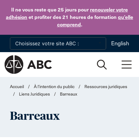
Skip to main content
Il ne vous reste que 25 jours
pour
renouveler votre
adhésion
et profiter des 21 heures de formation
qu’elle
comprend
.
English
Accueil
/
À l’intention du public
/
Ressources juridiques
/
Liens Juridiques
/
Barreaux
Barreaux