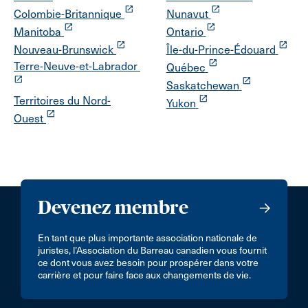
launch
launch
Colombie-Britannique
Nunavut
launch
launch
Manitoba
Ontario
launch
launch
Nouveau-Brunswick
Île-du-Prince-Édouard
launch
Terre-Neuve-et-Labrador
Québec
launch
launch
Saskatchewan
launch
Territoires du Nord-
Yukon
launch
Ouest
Devenez membre
En tant que plus importante association nationale de
juristes, l’Association du Barreau canadien vous fournit
ce dont vous avez besoin pour prospérer dans votre
carrière et pour faire face aux changements de vie.