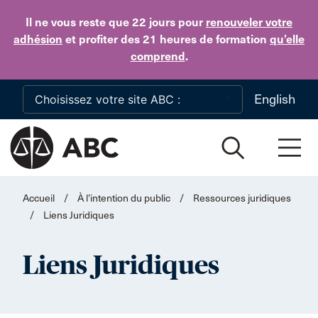
Skip to main content
Il ne vous reste que 22 jours
pour
renouveler votre
adhésion
et profiter des 21 heures de formation
qu’elle
comprend
.
English
Accueil
/
À l’intention du public
/
Ressources juridiques
/
Liens Juridiques
Liens Juridiques