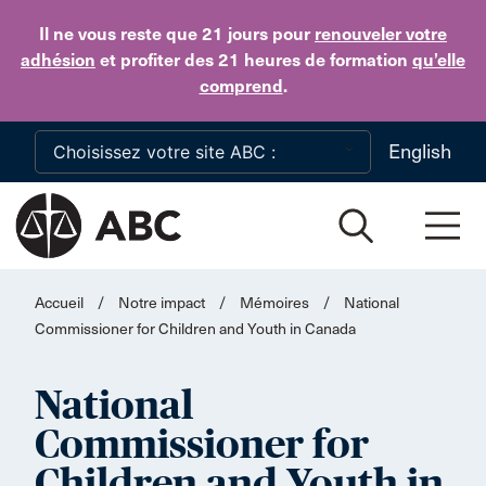
Skip to main content
Il ne vous reste que 21 jours
pour
renouveler votre
adhésion
et profiter des 21 heures de formation
qu’elle
comprend
.
English
Accueil
/
Notre impact
/
Mémoires
/
National
Commissioner for Children and Youth in Canada
National
Commissioner for
Children and Youth in