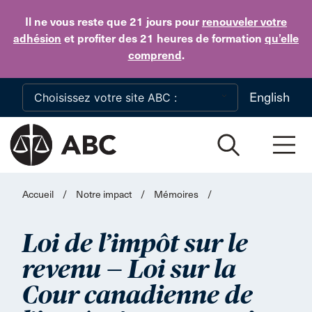
Skip to main content
Il ne vous reste que 21 jours
pour
renouveler votre
adhésion
et profiter des 21 heures de formation
qu’elle
comprend
.
English
Accueil
/
Notre impact
/
Mémoires
/
Loi de l’impôt sur le
—
revenu
Loi sur la
Cour canadienne de