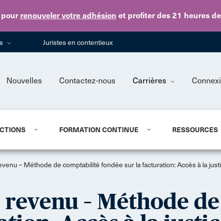
Skip to main content
pour
renouveler votre adhésion
et profiter des 21 heures d
ns
Juristes en contentieux
Nouvelles
Contactez-nous
Carrières
Connex
CTIONS
FORMATION CONTINUE
RESSOURCES
 revenu – Méthode de comptabilité fondée sur la facturation: Accès à la jus
le revenu – Méthode d