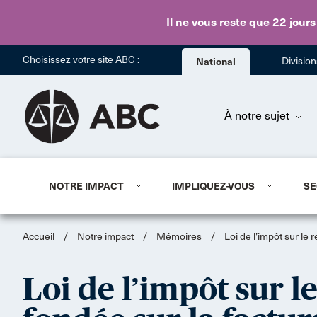
Il ne vous reste que 22 jours
Choisissez votre site ABC :
National
Divisio
À notre sujet
NOTRE IMPACT
IMPLIQUEZ-VOUS
SE
Accueil
/
Notre impact
/
Mémoires
/
Loi de l’impôt sur le
Loi de l’impôt sur 