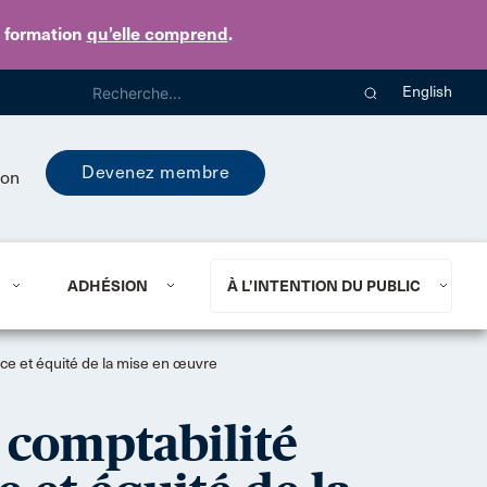
e formation
qu’elle comprend
.
English
Devenez membre
ion
ADHÉSION
À L’INTENTION DU PUBLIC
tice et équité de la mise en œuvre
e comptabilité