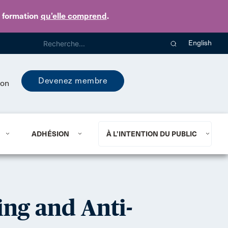
e formation
qu’elle comprend
.
English
Devenez membre
ion
ADHÉSION
À L’INTENTION DU PUBLIC
ng and Anti-