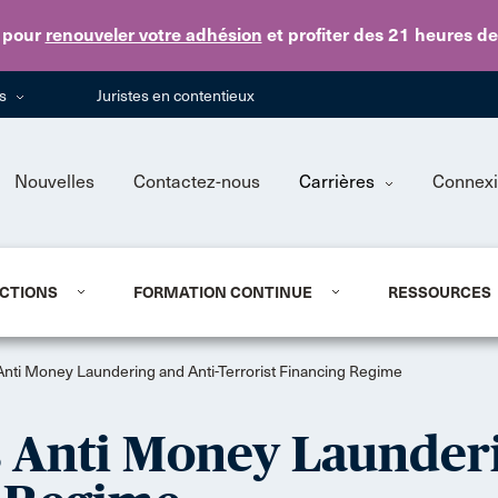
Skip to main content
pour
renouveler votre adhésion
et profiter des 21 heures d
ns
Juristes en contentieux
Nouvelles
Contactez-nous
Carrières
Connex
CTIONS
FORMATION CONTINUE
RESSOURCES
nti Money Laundering and Anti-Terrorist Financing Regime
 Anti Money Launderi