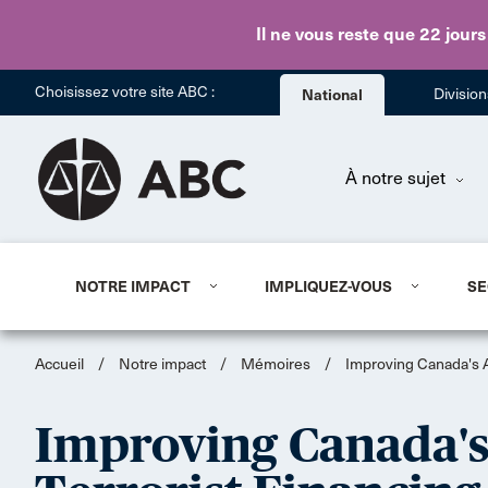
Il ne vous reste que 22 jours
Choisissez votre site ABC :
National
Divisio
À notre sujet
NOTRE IMPACT
IMPLIQUEZ-VOUS
SE
Accueil
/
Notre impact
/
Mémoires
/
Improving Canada's A
Improving Canada's