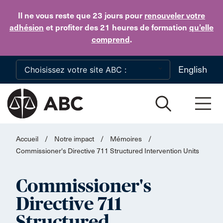
Skip to main content
Il ne vous reste que 23 jours
pour
renouveler votre
adhésion
et profiter des 21 heures de formation
qu’elle
comprend
.
English
Accueil
/
Notre impact
/
Mémoires
/
Commissioner's Directive 711 Structured Intervention Units
Commissioner's
Directive 711
Structured