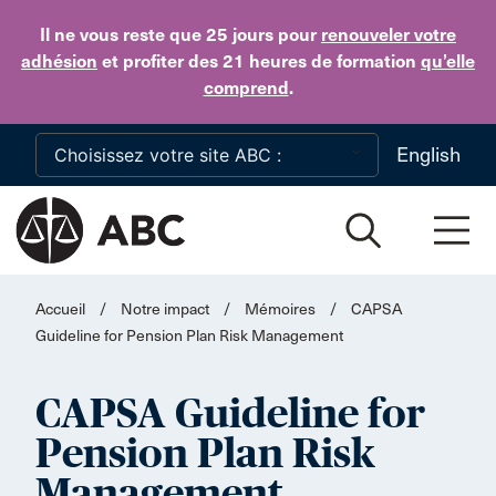
Skip to main content
Il ne vous reste que 25 jours
pour
renouveler votre
adhésion
et profiter des 21 heures de formation
qu’elle
comprend
.
English
Accueil
/
Notre impact
/
Mémoires
/
CAPSA
Guideline for Pension Plan Risk Management
CAPSA Guideline for
Pension Plan Risk
Management