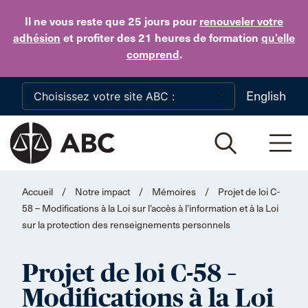
Skip to main content
Il ne vous reste que 25 jours
pour
renouveler votre
adhésion
et profiter des 21 heures de formation
qu’elle
comprend
.
English
Accueil
/
Notre impact
/
Mémoires
/
Projet de loi C-
58 – Modifications à la Loi sur l’accès à l’information et à la Loi
sur la protection des renseignements personnels
Projet de loi C-58 –
Modifications à la Loi