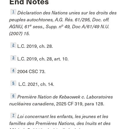
End Notes
1
Déclaration des Nations unies sur les droits des
peuples autochtones, A.G. Rés. 61/295, Doc. off.
e
o
AGNU, 61
sess., Supp. n
49, Doc A/61/49 N.U.
(2007) 15.
2
L.C. 2019, ch. 28.
3
L.C. 2019, ch. 28, art. 10.
4
2004 CSC 73.
5
L.C. 2021, ch. 14.
6
Première Nation de Kebaowek c. Laboratoires
nucléaires canadiens
, 2025 CF 319, para 128.
7
Loi concernant les enfants, les jeunes et les
familles des Premières Nations, des Inuits et des