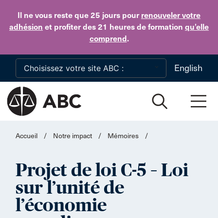
Skip to main content
Il ne vous reste que 25 jours
pour
renouveler votre
adhésion
et profiter des 21 heures de formation
qu’elle
comprend
.
English
Accueil
/
Notre impact
/
Mémoires
/
Projet de loi C-5 – Loi
sur l’unité de
l’économie