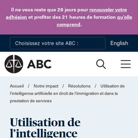
Skip to main content
Il ne vous reste que 26 jours
pour
renouveler votre
adhésion
et profiter des 21 heures de formation
qu’elle
comprend
.
English
Accueil
/
Notre impact
/
Résolutions
/
Utilisation de
l’intelligence artificielle en droit de l’immigration et dans la
prestation de services
Utilisation de
l’intelligence