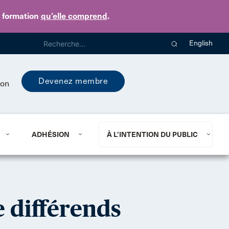
e formation
qu’elle comprend
.
English
Devenez membre
ion
ADHÉSION
À L’INTENTION DU PUBLIC
e différends