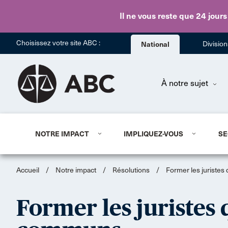
Il ne vous reste que 24 jours
Choisissez votre site ABC :
National
Divisio
À notre sujet
NOTRE IMPACT
IMPLIQUEZ-VOUS
SE
Accueil
/
Notre impact
/
Résolutions
/
Former les juriste
Former les juristes