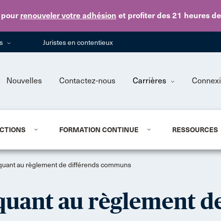
Skip to main content
pour
renouveler votre adhésion
et profiter des 21 heures d
ns
Juristes en contentieux
Nouvelles
Contactez-nous
Carrières
Connex
CTIONS
FORMATION CONTINUE
RESSOURCES
s quant au règlement de différends communs
 quant au règlement d