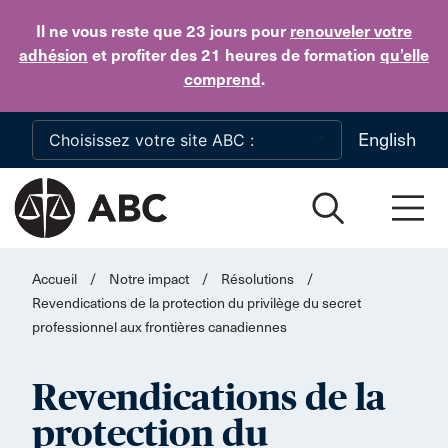
Skip to main content
Il ne vous reste que 23 jours
pour
renouveler votre
adhésion
et profiter des 21 heures de formation
qu’elle
comprend
.
English
Accueil
/
Notre impact
/
Résolutions
/
Revendications de la protection du privilège du secret
professionnel aux frontières canadiennes
Revendications de la
protection du