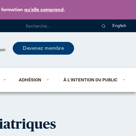
e formation
qu’elle comprend
.
English
Devenez membre
ion
ADHÉSION
À L’INTENTION DU PUBLIC
iatriques