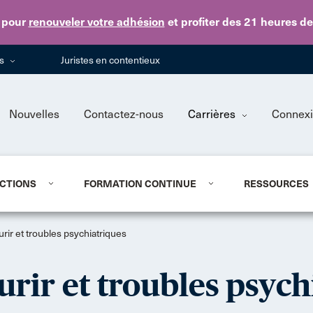
Skip to main content
pour
renouveler votre adhésion
et profiter des 21 heures d
ns
Juristes en contentieux
Nouvelles
Contactez-nous
Carrières
Connex
CTIONS
FORMATION CONTINUE
RESSOURCES
rir et troubles psychiatriques
rir et troubles psych