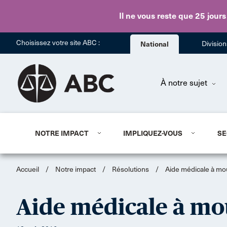
Il ne vous reste que 25 jours
Choisissez votre site ABC :
National
Divisio
À notre sujet
NOTRE IMPACT
IMPLIQUEZ-VOUS
SE
Accueil
/
Notre impact
/
Résolutions
/
Aide médicale à mou
Aide médicale à mou