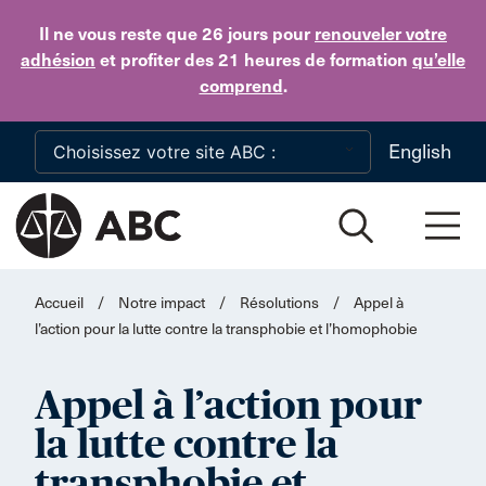
Skip to main content
Il ne vous reste que 26 jours
pour
renouveler votre
adhésion
et profiter des 21 heures de formation
qu’elle
comprend
.
English
Accueil
/
Notre impact
/
Résolutions
/
Appel à
l’action pour la lutte contre la transphobie et l’homophobie
Appel à l’action pour
la lutte contre la
transphobie et