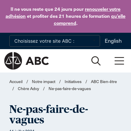
Skip to main content
Il ne vous reste que 24 jours
pour
renouveler votre
adhésion
et profiter des 21 heures de formation
qu’elle
comprend
.
English
Accueil
/
Notre impact
/
Initiatives
/
ABC Bien‑être
/
Chère Advy
/
Ne-pas-faire-de-vagues
Ne-pas-faire-de-
vagues