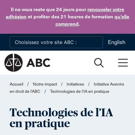
Skip to main content
Il ne vous reste que 24 jours
pour
renouveler votre
adhésion
et profiter des 21 heures de formation
qu’elle
comprend
.
English
Accueil
/
Notre impact
/
Initiatives
/
Initiative Avenirs
en droit de l’ABC
/
Technologies de l’IA en pratique
Technologies de l’IA
en pratique