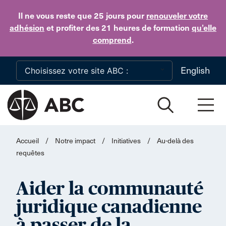
Skip to main content
Il ne vous reste que 25 jours
pour
renouveler votre
adhésion
et profiter des 21 heures de formation
qu’elle
comprend
.
English
Accueil
/
Notre impact
/
Initiatives
/
Au-delà des
requêtes
Aider la communauté
juridique canadienne
à passer de la