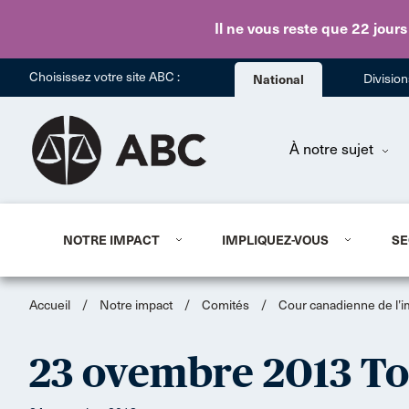
Il ne vous reste que 22 jours
Choisissez votre site ABC :
National
Divisio
À notre sujet
NOTRE IMPACT
IMPLIQUEZ-VOUS
SE
Accueil
/
Notre impact
/
Comités
/
Cour canadienne de l’i
23 ovembre 2013 T