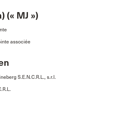
) (« MJ »)
nte
ointe associée
ien
eberg S.E.N.C.R.L., s.r.l.
.R.L.