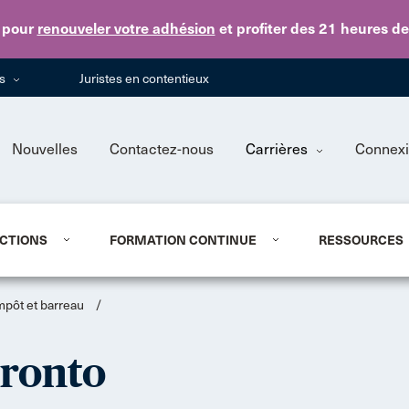
Skip to main content
pour
renouveler votre adhésion
et profiter des 21 heures d
ns
Juristes en contentieux
Nouvelles
Contactez-nous
Carrières
Connex
CTIONS
FORMATION CONTINUE
RESSOURCES
mpôt et barreau
/
oronto