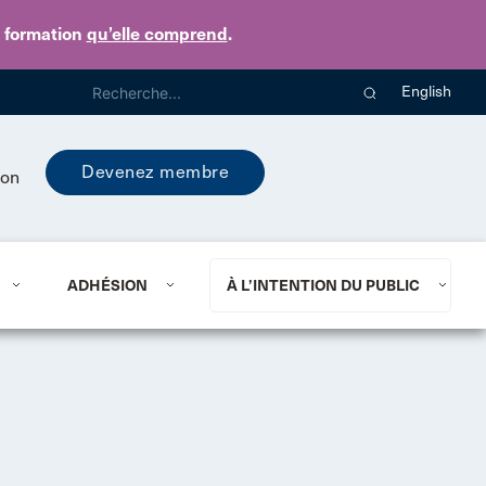
e formation
qu’elle comprend
.
English
Devenez membre
ion
ADHÉSION
À L’INTENTION DU PUBLIC