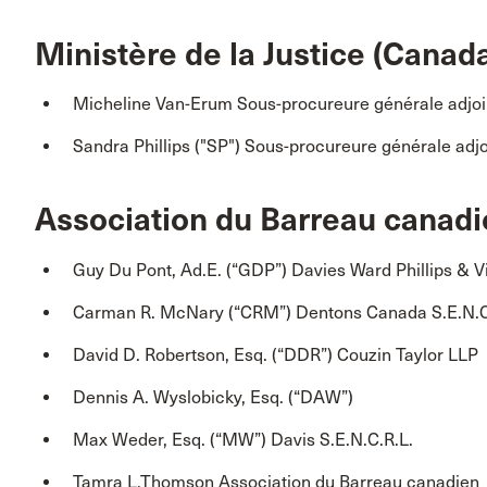
Ministère de la Justice (Canada
Micheline Van-Erum Sous-procureure générale adjoi
Sandra Phillips ("SP") Sous-procureure générale adj
Association du Barreau canad
Guy Du Pont, Ad.E. (“GDP
”)
Davies Ward Phillips & Vin
Carman R. McNary (“CRM
”) Dentons Canada
S.E.N.C
David D. Robertson, Esq. (“DDR
”) Couzin Taylor LLP
Dennis A. Wyslobicky, Esq. (“DAW”)
Max Weder, Esq. (“MW
”)
Davis S.E.N.C.R.L.
Tamra L.Thomson Association du Barreau canadien