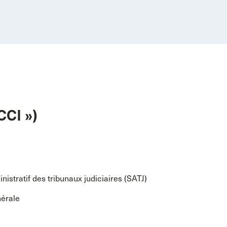
CCI »)
istratif des tribunaux judiciaires (SATJ)
nérale