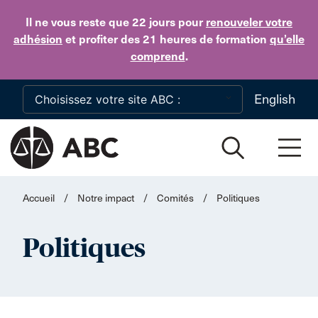
Skip to main content
Il ne vous reste que 22 jours
pour
renouveler votre
adhésion
et profiter des 21 heures de formation
qu’elle
comprend
.
English
Accueil
/
Notre impact
/
Comités
/
Politiques
Politiques