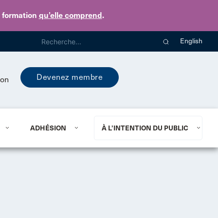
e formation
qu’elle comprend
.
English
Devenez membre
ion
ADHÉSION
À L’INTENTION DU PUBLIC