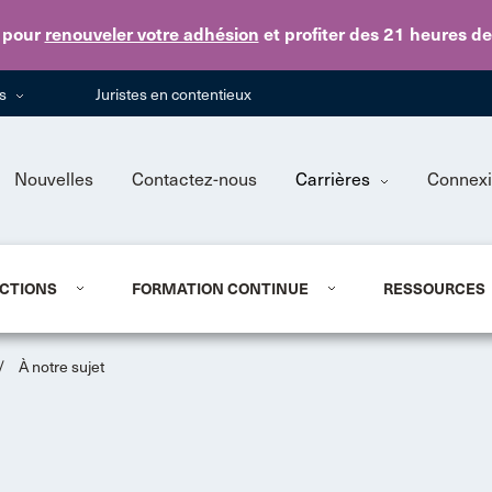
Skip to main content
pour
renouveler votre adhésion
et profiter des 21 heures d
ns
Juristes en contentieux
Nouvelles
Contactez-nous
Carrières
Connex
CTIONS
FORMATION CONTINUE
RESSOURCES
/
À notre sujet