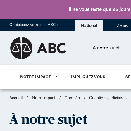
Il ne vous reste que 25 jours
Choisissez votre site ABC :
National
Divisio
À notre sujet
NOTRE IMPACT
IMPLIQUEZ-VOUS
SE
Accueil
/
Notre impact
/
Comités
/
Questions judiciaires
À notre sujet