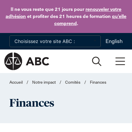
Skip to main content
Il ne vous reste que 21 jours
pour
renouveler votre
adhésion
et profiter des 21 heures de formation
qu’elle
comprend
.
English
Accueil
/
Notre impact
/
Comités
/
Finances
Finances