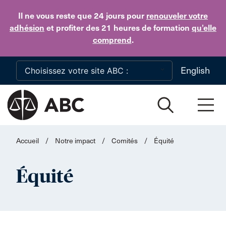
Skip to main content
Il ne vous reste que 24 jours
pour
renouveler votre
adhésion
et profiter des 21 heures de formation
qu’elle
comprend
.
English
Accueil
/
Notre impact
/
Comités
/
Équité
Équité