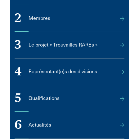
2
Membres
3
Le projet « Trouvailles RAREs »
4
Représentant(e)s des divisions
5
Qualifications
6
Actualités