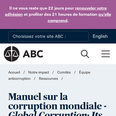
Skip to main content
Il ne vous reste que 22 jours
pour
renouveler votre
adhésion
et profiter des 21 heures de formation
qu’elle
comprend
.
English
Accueil
/
Notre impact
/
Comités
/
Équipe
anticorruption
/
Ressources
/
Manuel sur la
corruption mondiale -
Global Corruption: Its