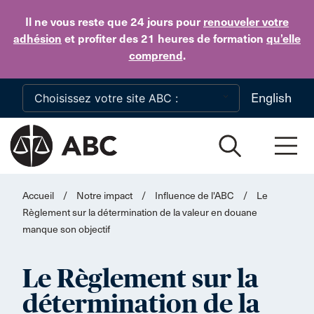
Skip to main content
Il ne vous reste que 24 jours
pour
renouveler votre
adhésion
et profiter des 21 heures de formation
qu’elle
comprend
.
English
Accueil
/
Notre impact
/
Influence de l'ABC
/
Le
Règlement sur la détermination de la valeur en douane
manque son objectif
Le Règlement sur la
détermination de la