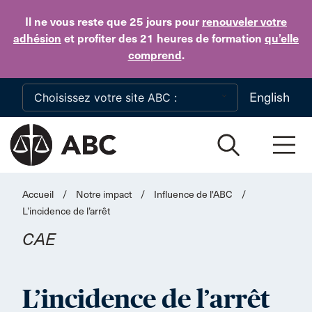
Skip to main content
Il ne vous reste que 25 jours
pour
renouveler votre
adhésion
et profiter des 21 heures de formation
qu’elle
comprend
.
English
Accueil
/
Notre impact
/
Influence de l'ABC
/
L’incidence de l’arrêt
CAE
L’incidence de l’arrêt