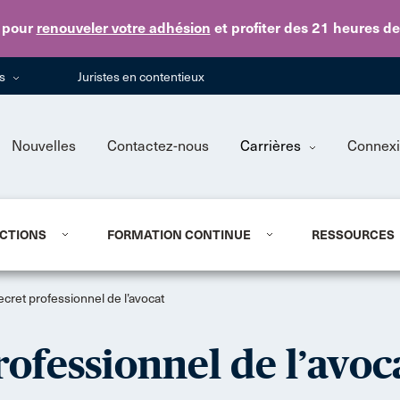
Skip to main content
pour
renouveler votre adhésion
et profiter des 21 heures d
ns
Juristes en contentieux
Nouvelles
Contactez-nous
Carrières
Connex
CTIONS
FORMATION CONTINUE
RESSOURCES
ecret professionnel de l’avocat
rofessionnel de l’avoc