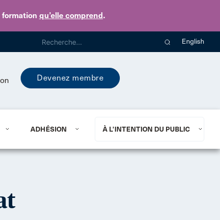
e formation
qu’elle comprend
.
English
Devenez membre
ion
ADHÉSION
À L’INTENTION DU PUBLIC
at