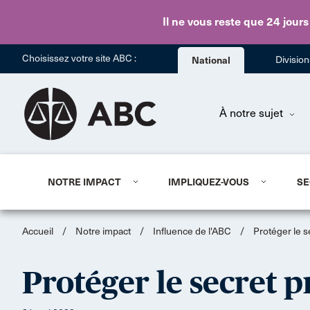
Il ne vous reste que 24 jours
Choisissez votre site ABC :
National
Divisio
À notre sujet
NOTRE IMPACT
IMPLIQUEZ-VOUS
SE
Accueil
/
Notre impact
/
Influence de l'ABC
/
Protéger le s
Protéger le secret p