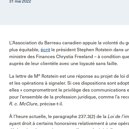
31 mai 2022
L’Association du Barreau canadien appuie la volonté du g
plus équitable,
écrit
le président Stephen Rotstein dans un
ministre des Finances Chrystia Freeland – à condition que 
auprès de leur clientèle avec une loyauté sans faille.
e
La lettre de M
Rotstein est une réponse au projet de loi 
et les opérations à signaler. Si ces dispositions sont adopt
elles « compromettront le privilège des communications ent
pour l’ensemble de la profession juridique, comme l’a re
R. c. McClure
, précise-t-il.
À l’heure actuelle, le paragraphe 237.3(2) de la
Loi de l’i
ayant droit à certains honoraires relativement à une opéra