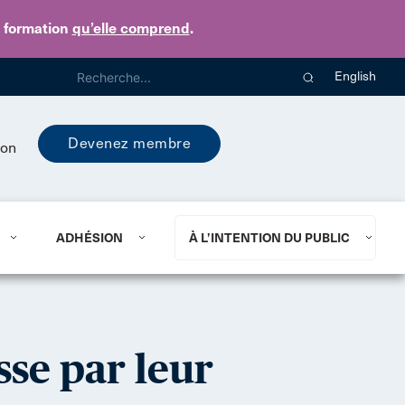
e formation
qu’elle comprend
.
English
Devenez membre
ion
ADHÉSION
À L’INTENTION DU PUBLIC
sse par leur