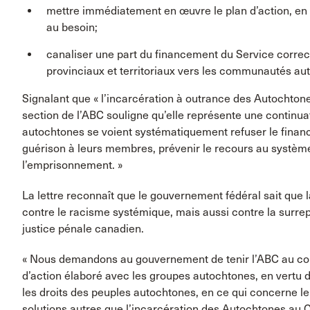
mettre immédiatement en œuvre le plan d’action, en s
au besoin;
canaliser une part du financement du Service correc
provinciaux et territoriaux vers les communautés au
Signalant que « l’incarcération à outrance des Autochto
section de l’ABC souligne qu’elle représente une contin
autochtones se voient systématiquement refuser le financ
guérison à leurs membres, prévenir le recours au système 
l’emprisonnement. »
La lettre reconnaît que le gouvernement fédéral sait que l
contre le racisme systémique, mais aussi contre la surr
justice pénale canadien.
« Nous demandons au gouvernement de tenir l’ABC au cour
d’action élaboré avec les groupes autochtones, en vertu d
les droits des peuples autochtones, en ce qui concerne le
solutions autres que l’incarcération des Autochtones au Ca