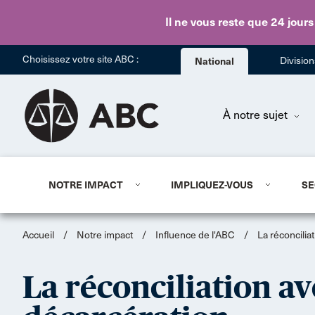
Il ne vous reste que 24 jours
Choisissez votre site ABC :
National
Divisio
À notre sujet
NOTRE IMPACT
IMPLIQUEZ-VOUS
SE
Accueil
/
Notre impact
/
Influence de l'ABC
/
La réconcilia
La réconciliation av