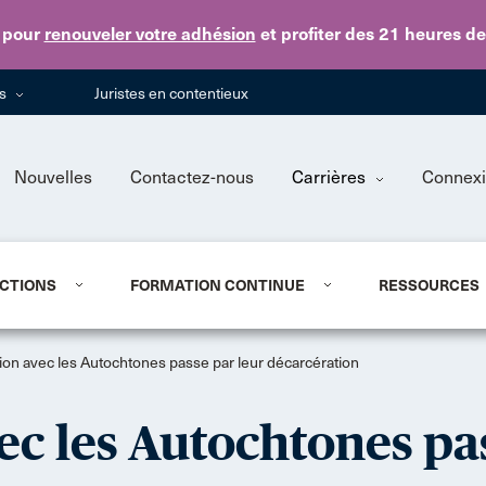
Skip to main content
pour
renouveler votre adhésion
et profiter des 21 heures d
ns
Juristes en contentieux
Nouvelles
Contactez-nous
Carrières
Connex
CTIONS
FORMATION CONTINUE
RESSOURCES
tion avec les Autochtones passe par leur décarcération
ec les Autochtones pa