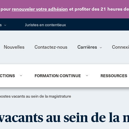
Skip to main content
pour
renouveler votre adhésion
et profiter des 21 heures d
ns
Juristes en contentieux
Nouvelles
Contactez-nous
Carrières
Connex
CTIONS
FORMATION CONTINUE
RESSOURCES
postes vacants au sein de la magistrature
vacants au sein de la