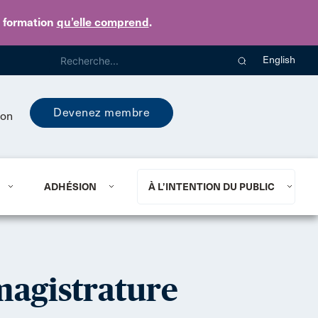
e formation
qu’elle comprend
.
English
Devenez membre
ion
ADHÉSION
À L’INTENTION DU PUBLIC
 magistrature