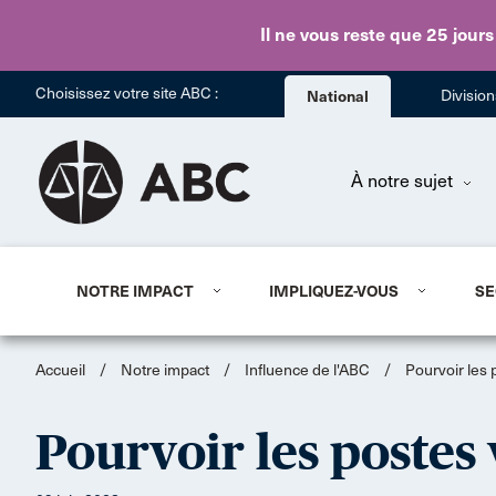
Il ne vous reste que 25 jours
Choisissez votre site ABC :
National
Divisio
À notre sujet
NOTRE IMPACT
IMPLIQUEZ-VOUS
SE
Accueil
/
Notre impact
/
Influence de l'ABC
/
Pourvoir les 
Pourvoir les postes 