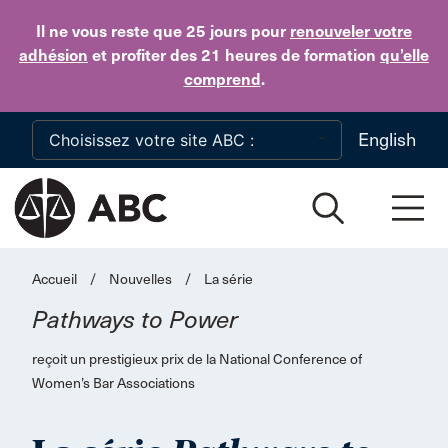
Skip to main content
Il ne vous reste que 25 jours
pour
renouveler votre
adhésion
et profiter des 21 heures de formation
qu’elle
comprend
.
English
Accueil
/
Nouvelles
/
La série
Pathways to Power
reçoit un prestigieux prix de la National Conference of
Women’s Bar Associations