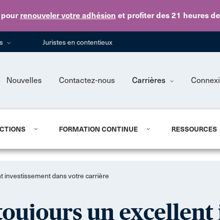
Skip to main content
pour
renouveler votre adhésion
et profiter des 21 heures d
ns
Juristes en contentieux
Nouvelles
Contactez-nous
Carrières
Connex
CTIONS
FORMATION CONTINUE
RESSOURCES
nt investissement dans votre carrière
 toujours un excellen