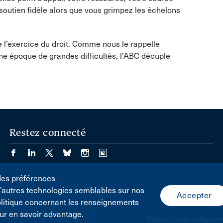
n soutien fidèle alors que vous grimpez les échelons
de l’exercice du droit. Comme nous le rappelle
une époque de grandes difficultés, l’ABC décuple
Restez connecté
des préférences
d’autres technologies semblables sur nos
olitique concernant les renseignements
ur en savoir advantage.
Règles d'usage et dégageme