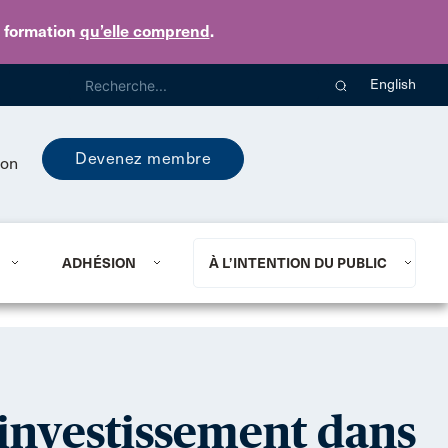
e formation
qu’elle comprend
.
English
Devenez membre
ion
ADHÉSION
À L’INTENTION DU PUBLIC
t investissement dans