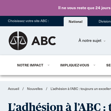
Il ne vous reste que 24 jours
Choisissez votre site ABC :
National
Divisio
À notre sujet
NOTRE IMPACT
IMPLIQUEZ-VOUS
SE
Accueil
/
Nouvelles
/
L’adhésion à l’ABC : toujours un excelle
L’adhésion à l’ABC :