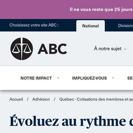
Il ne vous reste que 25 jours
Choisissez votre site ABC :
National
Divisio
À notre sujet
NOTRE IMPACT
IMPLIQUEZ-VOUS
SE
Accueil
/
Adhésion
/
Québec - Cotisations des membres et a
Évoluez au rythme 