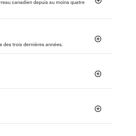
add_circle_outline
arreau canadien depuis au moins quatre
add_circle_outline
s des trois dernières années.
add_circle_outline
add_circle_outline