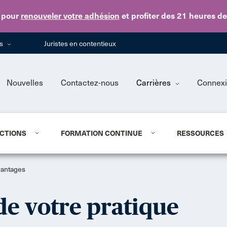
Skip to main content
pour
renouveler votre adhésion
et profiter des 21 heures d
ns
Juristes en contentieux
Nouvelles
Contactez-nous
Carrières
Connex
CTIONS
FORMATION CONTINUE
RESSOURCES
vantages
de votre pratique