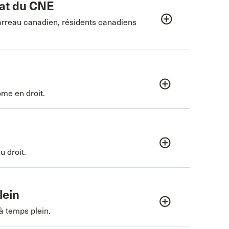
dat du CNE
add_circle_outline
barreau canadien, résidents canadiens
add_circle_outline
me en droit.
add_circle_outline
u droit.
lein
add_circle_outline
à temps plein.