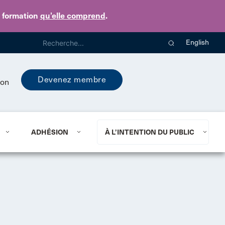
e formation
qu’elle comprend
.
English
Devenez membre
ion
ADHÉSION
À L’INTENTION DU PUBLIC