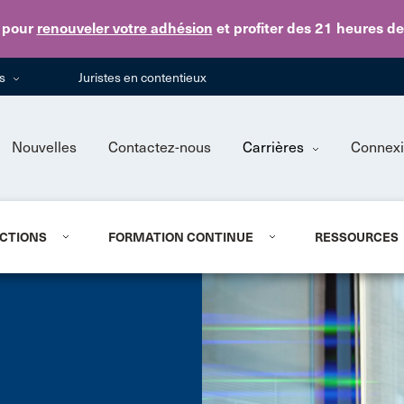
Skip to main content
pour
renouveler votre adhésion
et profiter des 21 heures d
ns
Juristes en contentieux
Nouvelles
Contactez-nous
Carrières
Connex
CTIONS
FORMATION CONTINUE
RESSOURCES