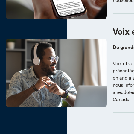
nouvelles 
Voix 
De grand
Voix et ve
présentée
en anglai
nous info
anecdotes
Canada.