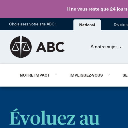
Il ne vous reste que 24 jours
Choisissez votre site ABC :
National
Divisio
À notre sujet
NOTRE IMPACT
IMPLIQUEZ-VOUS
SE
Évoluez au