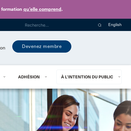
e formation
qu’elle comprend
.
English
Devenez membre
ion
ADHÉSION
À L’INTENTION DU PUBLIC