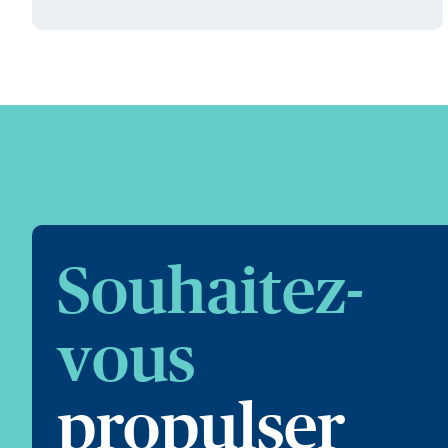
Souhaitez-
vous
propulser