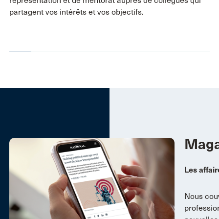
représentation et de mentorat auprès de collègues qui
partagent vos intérêts et vos objectifs.
Maga
Les affai
Nous couv
profession