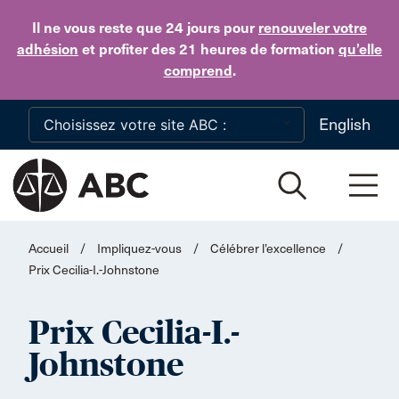
Skip to main content
Il ne vous reste que 24 jours
pour
renouveler votre
adhésion
et profiter des 21 heures de formation
qu’elle
comprend
.
English
Accueil
/
Impliquez-vous
/
Célébrer l’excellence
/
Prix Cecilia-I.-Johnstone
Prix Cecilia-I.-
Johnstone