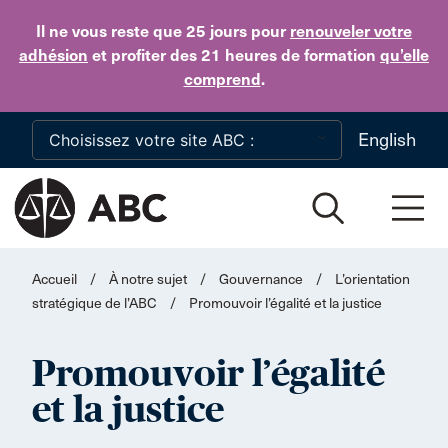
Skip to main content
Il ne vous reste que 25 jours
pour
renouveler votre
adhésion
et profiter des 21 heures de formation
qu’elle
comprend
.
English
Accueil
/
À notre sujet
/
Gouvernance
/
L’orientation
stratégique de l’ABC
/
Promouvoir l’égalité et la justice
Promouvoir l’égalité
et la justice