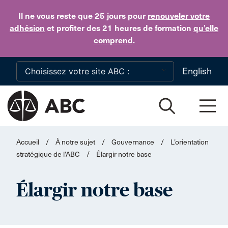
Skip to main content
Il ne vous reste que 25 jours
pour
renouveler votre
adhésion
et profiter des 21 heures de formation
qu’elle
comprend
.
English
Accueil
/
À notre sujet
/
Gouvernance
/
L’orientation
stratégique de l’ABC
/
Élargir notre base
Élargir notre base