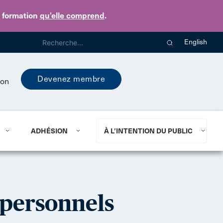
e formation
qu’elle comprend
.
English
Devenez membre
ion
ADHÉSION
À L’INTENTION DU PUBLIC
 personnels