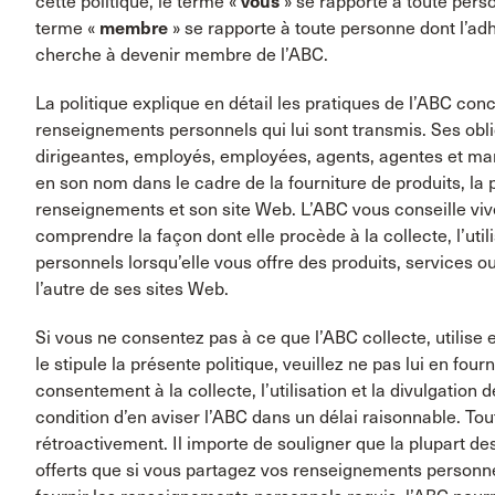
cette politique, le terme «
vous
» se rapporte à toute per
terme «
membre
» se rapporte à toute personne dont l’ad
cherche à devenir membre de l’ABC.
La politique explique en détail les pratiques de l’ABC concer
renseignements personnels qui lui sont transmis. Ses oblig
dirigeantes, employés, employées, agents, agentes et man
en son nom dans le cadre de la fourniture de produits, la
renseignements et son site Web. L’ABC vous conseille vive
comprendre la façon dont elle procède à la collecte, l’uti
personnels lorsqu’elle vous offre des produits, services o
l’autre de ses sites Web.
Si vous ne consentez pas à ce que l’ABC collecte, utili
le stipule la présente politique, veuillez ne pas lui en four
consentement à la collecte, l’utilisation et la divulgati
condition d’en aviser l’ABC dans un délai raisonnable. To
rétroactivement. Il importe de souligner que la plupart de
offerts que si vous partagez vos renseignements personne