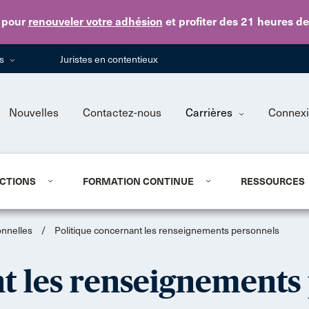
Skip to main content
pour
renouveler votre adhésion
et profiter des 21 heures d
ns
Juristes en contentieux
Nouvelles
Contactez-nous
Carrières
Connex
CTIONS
FORMATION CONTINUE
RESSOURCES
onnelles
/
Politique concernant les renseignements personnels
t les renseignements