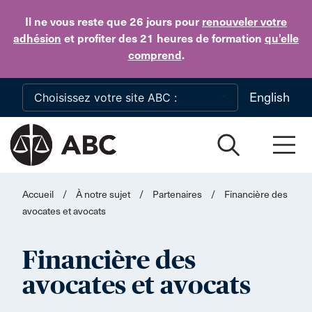
Skip to main content
Il ne vous reste que 26 jours
pour
renouveler votre
adhésion
et profiter des 21 heures de formation
qu’elle
comprend
.
English
Accueil
/
À notre sujet
/
Partenaires
/
Financière des
avocates et avocats
Financière des
avocates et avocats