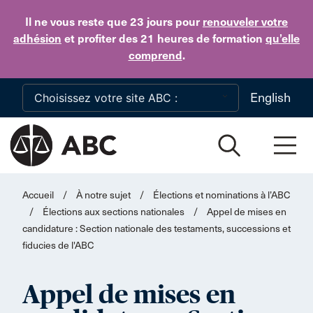
Skip to main content
Il ne vous reste que 23 jours
pour
renouveler votre
adhésion
et profiter des 21 heures de formation
qu’elle
comprend
.
English
Accueil
/
À notre sujet
/
Élections et nominations à l’ABC
/
Élections aux sections nationales
/
Appel de mises en
candidature : Section nationale des testaments, successions et
fiducies de l'ABC
Appel de mises en