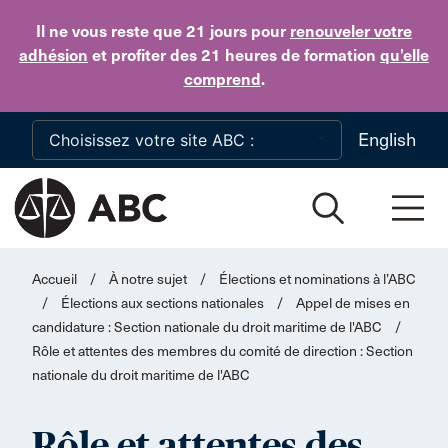
Skip to main content
Il ne vous reste que 21 jours
pour
renouveler votre
adhésion
et profiter des 21 heures de formation
qu’elle
comprend
.
English
Accueil
/
À notre sujet
/
Élections et nominations à l’ABC
/
Élections aux sections nationales
/
Appel de mises en
candidature : Section nationale du droit maritime de l'ABC
/
Rôle et attentes des membres du comité de direction : Section
nationale du droit maritime de l'ABC
Rôle et attentes des